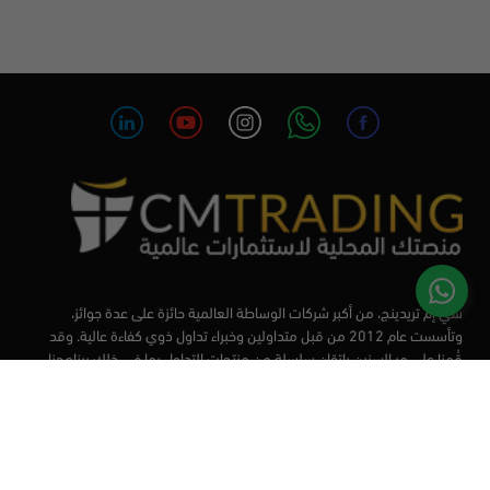
سي إم تريدينج، من أكبر شركات الوساطة العالمية حائزة على عدة جوائز،
وتأسست عام 2012 من قبل متداولين وخبراء تداول ذوي كفاءة عالية. وقد
قُمنا على مر السنين بإتقان سلسلة من منتجات التداول بما في ذلك برنامجنا
التعليمي، من أجل تزويد المتداولين لدينا بأفضل الأدوات في السوق.
الأسواق