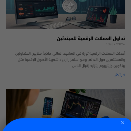
تداول العملات الرقمية للمبتدئين
13/07/2026
أحدثت العملات الرقمية ثورة في المشهد المالي، جاذبةً ملايين المتداولين
والمستثمرين حول العالم. ومع استمرار ازدياد شعبية الأصول الرقمية مثل
بيتكوين وإيثيريوم، يتزايد إقبال الناس
اقرأ أكثر