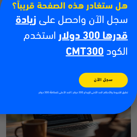
هل ستغادر هذه الصفحة قريباً؟
سجل الآن واحصل على
زيادة
كيفية تداول العملات الرقمية
قدرها 300 دولار
استخدم
13/07/2026
أدى صعود العملات الرقمية إلى خلق فرص جديدة للأفراد الراغبين في المشاركة
الكود
CMT300
في الأسواق المالية العالمية. فمن البيتكوين والإيثيريوم إلى آلاف العملات
الرقمية الأخرى، أصبح
اقرأ أكثر
سجل الآن
تطبق الشروط والأحكام: الحد الأدنى للإيداع 300 دولار | الحد الأعلى للمكافأة 300 دولار