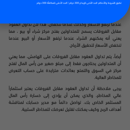
تطبق الشروط والأحكام: الحد الأدنى للإيداع 300 دولار | الحد الأعلى للمكافأة 300 دولار
علاوة على ذلك، يمكن لمتداولي العقود مقابل الفروقات الربح
عندما ترتفع الأسعار وكذلك عندما تنخفض. هذا لأن تداول العقود
مقابل الفروقات يسمح للمتداولين بفتح مركز شراء أو بيع ، مما
يعني أنه يمكنهم الشراء عندما ترتفع الأسعار أو البيع عندما
تنخفض الأسعار لتحقيق الأرباح.
أيضاً، يتم تداول العقود مقابل الفروقات على الهامش، مما يعني
أن المتداولين يحتاجون فقط إلى مبلغ صغير من رأس المال لفتح
مركز في السوق والتمتع بعائدات متزايدة على حساب التعرض
للمخاطر العالية.
يرجى ملاحظة أن تداول العقود مقابل الفروقات يعتبر استثماراً
عالي المخاطر، والذي يمكن أن يؤدي إلى خسارة رأس المال
المستثمر الخاص بك. تواصل دائماً مع مدير حسابك لمناقشة
أهداف الربح وكيف يمكنك تقليل تعرضك للمخاطر السلبية.