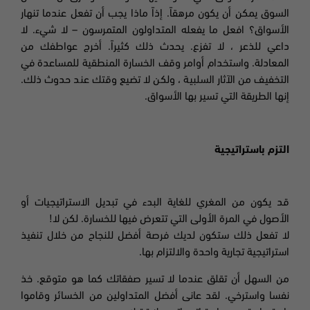
السوق يمكن أن يكون مرهقاً. إذاً ماذا يجب أن تفعل عندما تنهار
الأسواق؟ افعل ما يفعله المتداولون المتمرسون – لا شيء. لا
داعي للذعر ، لا تفزع. يحدث ذلك
كثيراً. أخرج عواطفك من
المعادلة. واستخدام أوامر وقف الخسارة المنطقية للمساعدة في
التخفيف من الآثار السلبية ، ولكن لا تضيع وقتك عند حدوث ذلك.
إنها الطريقة التي تسير بها الأسواق.
التزم باستراتيجية
قد يكون من المغري للغاية البدء في تبديل الاستراتيجيات أو
الأصول في المرة الأولى التي تتعرض فيها للخسارة. لكن لا!
لا تفعل ذلك ستكون لديك فرصة أفضل للنجاح من خلال تنفيذ
استراتيجية تجارية واحدة والالتزام بها.
من السهل أن تقلق عندما لا تسير صفقاتك كما هو متوقع. خذ
نفسا واسترخي. لقد عانى أفضل المتداولين من الخسائر وقاموا