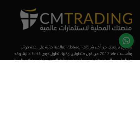
سي إم تريدينج، من أكبر شركات الوساطة العالمية حائزة على عدة جوائز،
وتأسست عام 2012 من قبل متداولين وخبراء تداول ذوي كفاءة عالية. وقد
قُمنا على مر السنين بإتقان سلسلة من منتجات التداول بما في ذلك برنامجنا
التعليمي، من أجل تزويد المتداولين لدينا بأفضل الأدوات في السوق.
الأسواق
أدوات التداول
منصات التداول
التعليم