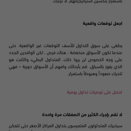
باستمرار بتحسين استراتيجياتهم. لا ترتبك.
اجعل توقعات واقعية
يطغى على سوق التداول للأسف التوقعات غير الواقعية. حتى
عندما تكون الأسواق منخفضة ، هناك فرص ، لكن الوافدين الجدد
على وجه الخصوص لن يروا ذلك. المتداول البطيء والثابت هو
الذي يفوز بالسباق. قم بأبحاثك وافهم أن الأسواق دورية – فهي
تتحرك صعوداً وهبوطاً باستمرار.
احصل على توصيات تداول يومية
لا تقم بإجراء الكثير من الصفقات مرة واحدة
سيخبرك المتداولون المتمرسون بتداول المراكز الأصغر حتى تتمكن