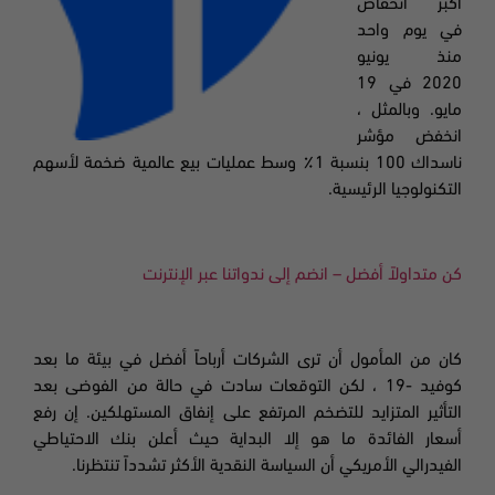
أكبر انخفاض
في يوم واحد
منذ يونيو
2020 في 19
مايو. وبالمثل ،
انخفض مؤشر
ناسداك 100 بنسبة 1٪ وسط عمليات بيع عالمية ضخمة لأسهم
التكنولوجيا الرئيسية.
كن متداولاً أفضل – انضم إلى ندواتنا عبر الإنترنت
كان من المأمول أن ترى الشركات أرباحاً أفضل في بيئة ما بعد
كوفيد
-19
، لكن التوقعات سادت في حالة من الفوضى بعد
التأثير المتزايد للتضخم المرتفع على إنفاق المستهلكين. إن رفع
أسعار الفائدة ما هو إلا البداية حيث أعلن بنك الاحتياطي
الفيدرالي الأمريكي أن السياسة النقدية الأكثر تشدداً تنتظرنا.