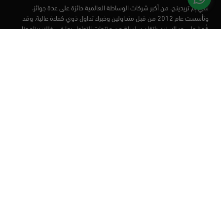
سي إم تريدينج، من أكبر شركات الوساطة العالمية حائزة على عدة جوائز،
وتأسست عام 2012 من قبل متداولين وخبراء تداول ذوي كفاءة عالية. وقد
قُمنا على مر السنين بإتقان سلسلة من منتجات التداول بما في ذلك برنامجنا
التعليمي، من أجل تزويد المتداولين لدينا بأفضل الأدوات في السوق.
الأسواق
أدوات التداول
منصات التداول
التعليم
من نحن
العملاء