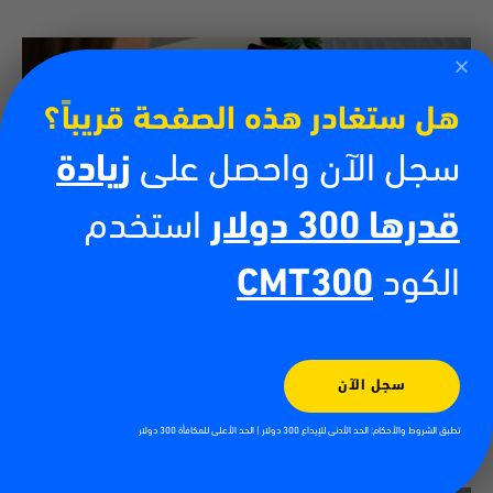
هل ستغادر هذه الصفحة قريباً؟
سجل الآن واحصل على
زيادة
قدرها 300 دولار
استخدم
الكود
CMT300
كيفية تداول العملات الرقمية
13/07/2026
أدى صعود العملات الرقمية إلى خلق فرص جديدة للأفراد الراغبين في المشاركة
في الأسواق المالية العالمية. فمن البيتكوين والإيثيريوم إلى آلاف العملات
سجل الآن
الرقمية الأخرى، أصبح
تطبق الشروط والأحكام: الحد الأدنى للإيداع 300 دولار | الحد الأعلى للمكافأة 300 دولار
اقرأ أكثر