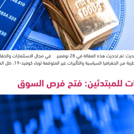
إتقان تداول الذهب: اجتياز الجغرافيا السياسية الفوضوية تحديث: تم تحديث 
على جاذبيتها واستقرارها
ات للمبتدئين: فتح فرص السوق