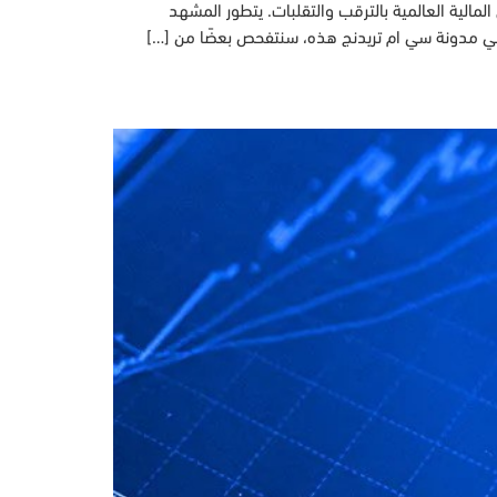
ل والرؤى الإستراتيجية للربع الرابع من عام 2023! في الربع الأخير من عام 2023، تعج الأسواق المالية العالمية بالترقب والتقلبات. يتطور المشهد
 في مدونة سي ام تريدنج هذه، سنتفحص بعضًا من […]