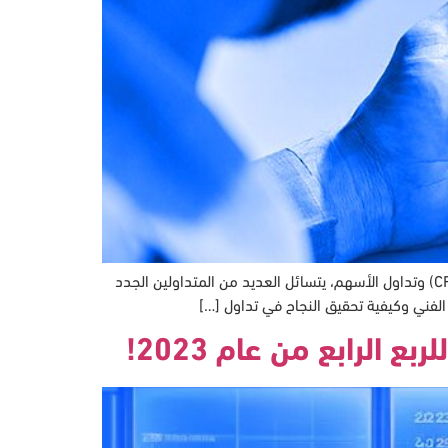
استكشاف عالم التحليل الفني وتداول الأسهم: دليل شامل من سي إم تريدينج في عالم التداول الديناميكي للعقود مقابل الفروقات (CFD) وتداول الأسهم، يتسائل العديد من المتداولين الجدد
الفني وكيفية تحقيق النجاح في تداول […]
الرابع من عام 2023!