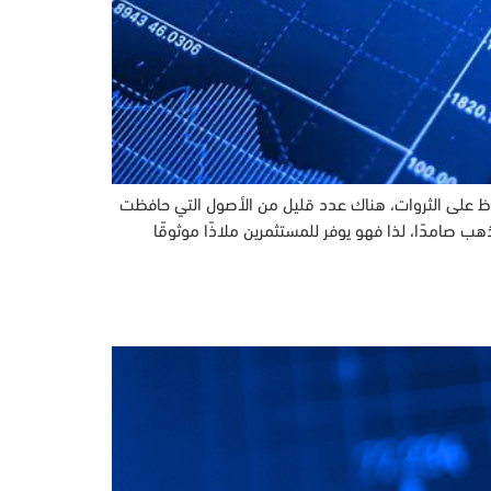
هذه المقالة في 28 نوفمبر. في مجال الاستثمارات والحفاظ على الثروات، هناك عدد قليل من الأصول التي حافظت
 مثل الذهب. وسط الأحداث المضطربة من الجغرافيا السياسية والتأثيرات غير المتوقعة لوباء كوفيد-19، ظل الذهب صامدًا، لذا فهو يوفر للمستثمرين ملاذًا موثوقًا