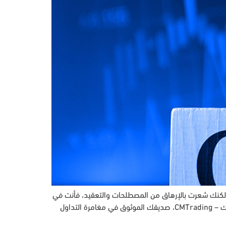
 ولكنك شعرت بالإرهاق من المصطلحات والتعقيد، فأنت في
المكان الصحيح. سنتجول اليوم في عالم تداول العقود مقابل الفروقات (CFD) والمصمم خصيصًا للمبتدئين. ولدينا صديق خاص لنقدمه لك – CMTrading، صديقك الموثوق في مغامرة التداول