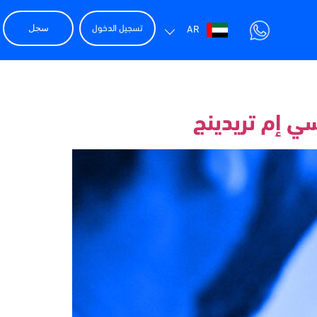
تسجيل الدخول
سجل
AR
ي إم تريدينج