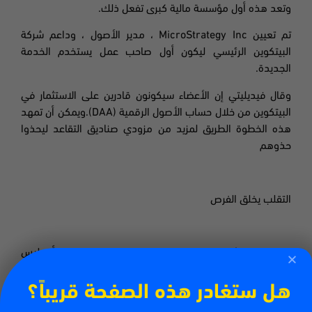
وتعد هذه أول مؤسسة مالية كبرى تفعل ذلك.
تم تعيين
MicroStrategy Inc
، مدير الأصول ، وداعم شركة
البيتكوين الرئيسي ليكون أول صاحب عمل يستخدم الخدمة
الجديدة.
وقال فيديليتي إن الأعضاء سيكونون قادرين على الاستثمار في
البيتكوين من خلال حساب الأصول الرقمية (
DAA).
ويمكن أن تمهد
هذه الخطوة الطريق لمزيد من مزودي صناديق التقاعد ليحذوا
حذوهم
التقلب يخلق الفرص
العملات المشفرة هي سوق متقلبة للغاية.
وبالنظر إلى أنه ليس
من غير المألوف أن تشهد ارتفاعات مفاجئة بمقدار 100 نقطة في
أزواج العملات المعتادة ، فهذا يدل على الكثير.
هل ستغادر هذه الصفحة قريباً؟