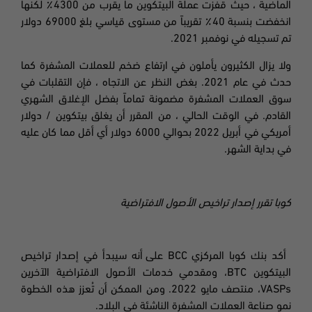
الماضية ، حيث قفزت عملة البيتكوين ما يقرب من 4300٪ لكنها
انخفضت بنسبة 40٪ تقريباً من مستوى قياسي بلغ 69000 دولار
تم تسجيله في نوفمبر 2021.
ولا يزال الكثيرون يأملون في ارتفاع ضخم للعملات المشفرة كما
حدث في عام 2021. بغض النظر عن الاتجاه ، فإن التقلبات في
سوق العملات المشفرة مضمونة تماماً بفضل الإغلاق الشهري
القادم. في الوقت الحالي ، من المقرر أن يغلق بيتكوين / دولار
أمريكي في أبريل 2022 بحوالي 6000 دولار أي أقل مما كان عليه
في بداية الشهر.
كوبا تقرر إصدار تراخيص الأصول الافتراضية
أكد بنك كوبا المركزي
BCC
على أنه سيبدأ في إصدار تراخيص
البيتكوين
BTC
، ومقدمي خدمات الأصول الافتراضية الآخرين
VASPs
، منتصف مايو 2022. ومن الممكن أن تُعزز هذه الخطوة
نمو صناعة العملات المشفرة الناشئة في البلاد
.