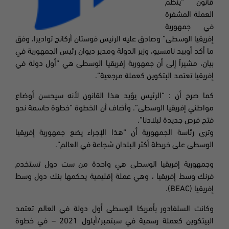
قانون “ينظم
العملة المشفرة
في جمهورية
إفريقيا الوسطى” وصادق عليه الرئيس فوستان
أركانج
تواديرا، وفق
ما أكد أوبيد
نامسيو، وزير الدولة ومدير ديوان رئيس الجمهورية في
بيان، مشيراً إلى أن جمهورية إفريقيا الوسطى هي “أول دولة في
إفريقيا تعتمد البتكوين كعملة مرجعية
“.
كما صرح أن : “الرئيس يؤيد هذا القانون لأنه سيحسن أوضاع
مواطني إفريقيا الوسطى”.
وأضاف أن الخطوة “خطوة حاسمة نحو
فتح فرص جديدة لبلادنا”.
وترى رئاسة الجمهورية أن “هذا الإجراء يضع جمهورية إفريقيا
الوسطى على خريطة أكثر البلدان شجاعة في العالم
“.
وجمهورية إفريقيا الوسطى هي واحدة من ست دول تستخدم
فرنك وسط إفريقيا ، وهي عملة إقليمية يحكمها بنك دول وسط
إفريقيا (
BEAC).
وكانت السلفادور بأمريكا الوسطى أول دولة في العالم تعتمد
البيتكوين كعملة رسمية في سبتمبر/أيلول 2021 – في خطوة