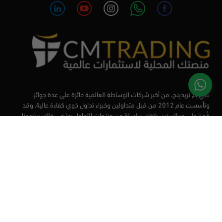
سي إم تريدينج، من أكبر شركات الوساطة العالمية حائزة على عدة جوائز،
وتأسست عام 2012 من قبل متداولين وخبراء تداول ذوي كفاءة عالية. وقد
قُمنا على مر السنين بإتقان سلسلة من منتجات التداول بما في ذلك برنامجنا
التعليمي، من أجل تزويد المتداولين لدينا بأفضل الأدوات في السوق.
الأسواق
أدوات التداول
منصات التداول