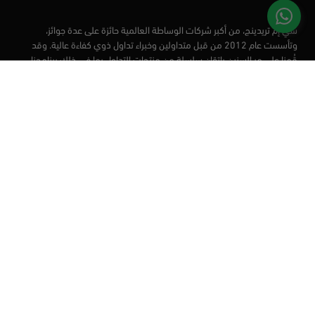
سي إم تريدينج، من أكبر شركات الوساطة العالمية حائزة على عدة جوائز،
وتأسست عام 2012 من قبل متداولين وخبراء تداول ذوي كفاءة عالية. وقد
قُمنا على مر السنين بإتقان سلسلة من منتجات التداول بما في ذلك برنامجنا
التعليمي، من أجل تزويد المتداولين لدينا بأفضل الأدوات في السوق.
الأسواق
أدوات التداول
منصات التداول
التعليم
من نحن
العملاء