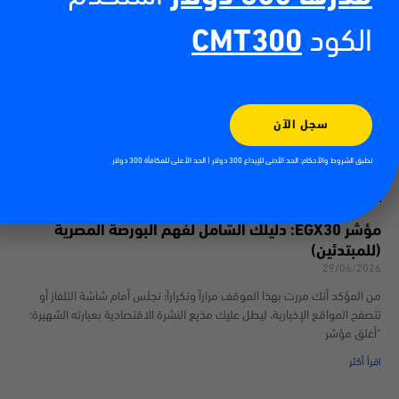
الكود
CMT300
سجل الآن
تطبق الشروط والأحكام: الحد الأدنى للإيداع 300 دولار | الحد الأعلى للمكافأة 300 دولار
مؤشر EGX30: دليلك الشامل لفهم البورصة المصرية
(للمبتدئين)
29/06/2026
من المؤكد أنك مررت بهذا الموقف مراراً وتكراراً؛ تجلس أمام شاشة التلفاز أو
تتصفح المواقع الإخبارية، ليطل عليك مذيع النشرة الاقتصادية بعبارته الشهيرة:
“أغلق مؤشر
اقرأ أكثر