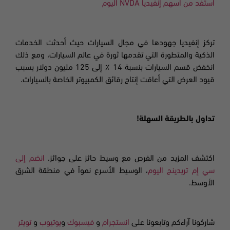
استفد من أسهم
إنفيديا
NVDA
اليوم
تركز إنفيديا
جهودها في مجال السيارات حيث أحدثت الخدمات
الذكية والمتطورة التي تقدمها ثورة في عالم السيارات، ومع ذلك
انخفض قسم السيارات بنسبة 14 ٪ إلى 125 مليون دولار بسبب
قيود العرض التي أعاقت إنتاج رقائق الكمبيوتر الخاصة بالسيارات.
تداول بالطريقة السهلة!
اكتشف المزيد من الفرص مع وسيط حائز على جوائز.
انضم إلى
سي إم تريدينج اليوم
، الوسيط الأسرع نمواً في منطقة الشرق
الأوسط.
شاركونا آراءكم وتابعونا على
انستجرام
و
فيسبوك
و
يوتيوب
و
تويتر