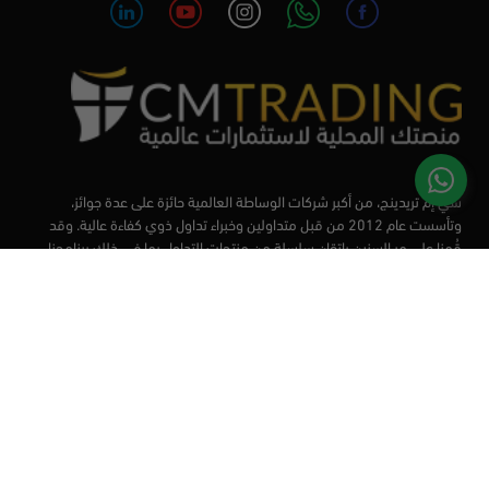
سي إم تريدينج، من أكبر شركات الوساطة العالمية حائزة على عدة جوائز،
وتأسست عام 2012 من قبل متداولين وخبراء تداول ذوي كفاءة عالية. وقد
قُمنا على مر السنين بإتقان سلسلة من منتجات التداول بما في ذلك برنامجنا
التعليمي، من أجل تزويد المتداولين لدينا بأفضل الأدوات في السوق.
الأسواق
أدوات التداول
منصات التداول