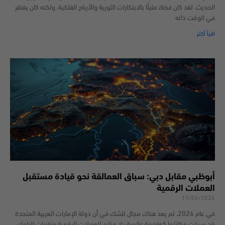
الحديث. لقد كان فضاءً مليئًا بالابتكارات الثورية والأرباح الفلكية، ولكنه كان يفتقر
في الوقت ذاته
اقرأ أكثر
أبوظبي مقابل دبي: سباق العمالقة نحو قيادة مستقبل
العملات الرقمية
17/06/2026
في عام 2026، لم يعد هناك مجال للشك في أن دولة الإمارات العربية المتحدة
قد رسخت مكانتها كعاصمة عالمية بلا منازع للعملات الرقمية وتقنيات البلوك