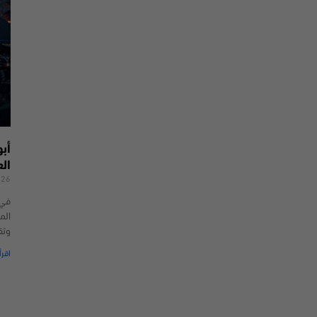
أب
ال
026
الم
وتق
اقرأ