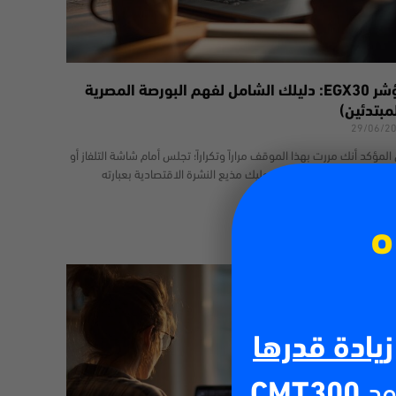
مؤشر EGX30: دليلك الشامل لفهم البورصة المصرية
مبتدئين)
29/06/2
المؤكد أنك مررت بهذا الموقف مراراً وتكراراً؛ تجلس أمام شاشة التلفاز أو
فح المواقع الإخبارية، ليطل عليك مذيع النشرة الاقتصادية بعبارته
هيرة: “أغلق مؤشر
 أكثر
ه
زيادة قدرها
ود
CMT300