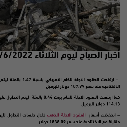
أخبار الصباح ليوم ا
لثلاثاء 21
/6/2022
–
ارتفعت
الافتتاحية عند سعر 107.99 دولار للبرميل
114.13 دولار للبرميل
– انخفضت
أسعار
العقود الاجلة للذهب
مقارنة مع الافتتاحية عند سعر 1838.09 دولار