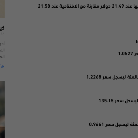
كي
026
ا
أدى
الم
الع
اقرأ