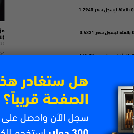
(لل
026
من 
تتص
الش
Email
WhatsApp
اقرأ
هل ستغادر هذ
التالي
بيتكوين تنهي سلسلة خسائر كبيرة وتتجاوز 20000 دولار
الصفحة قريباً؟
سجل الآن واحصل على
300 دولار
استخدم الك