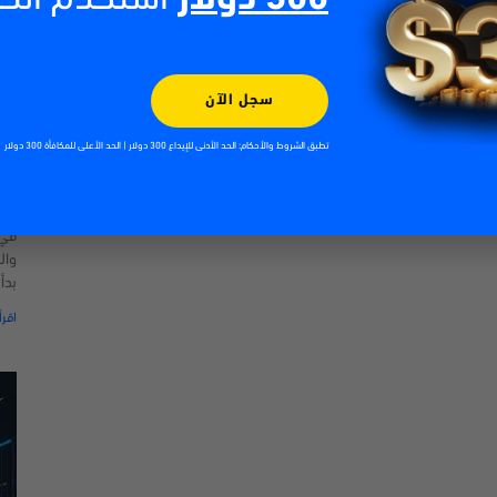
سجل الآن
تطبق الشروط والأحكام: الحد الأدنى للإيداع 300 دولار | الحد الأعلى للمكافأة 300 دولار
الت
| 2026
026
في 
وال
بدأ
اقرأ