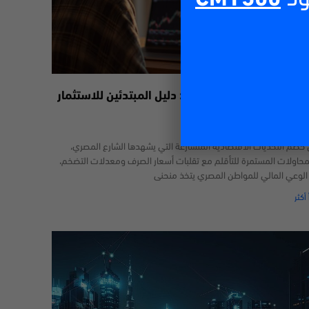
داول عبر الإنترنت في مصر: دليل المبتدئين للاستثمار
29/06/2
خضم التحديات الاقتصادية المتسارعة التي يشهدها الشارع المصري،
محاولات المستمرة للتأقلم مع تقلبات أسعار الصرف ومعدلات التضخم،
 الوعي المالي للمواطن المصري يتخذ منحنى
 أكثر