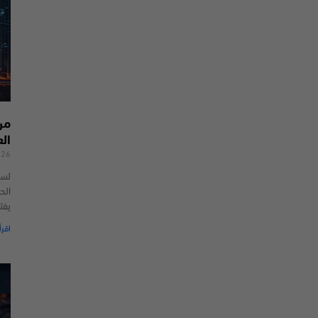
من
ال
026
لسن
الحد
يفت
اقرأ