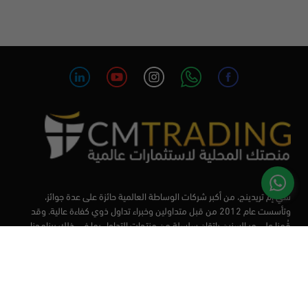
سي إم تريدينج، من أكبر شركات الوساطة العالمية حائزة على عدة جوائز،
وتأسست عام 2012 من قبل متداولين وخبراء تداول ذوي كفاءة عالية. وقد
قُمنا على مر السنين بإتقان سلسلة من منتجات التداول بما في ذلك برنامجنا
التعليمي، من أجل تزويد المتداولين لدينا بأفضل الأدوات في السوق.
الأسواق