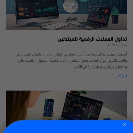
تداول العملات الرقمية للمبتدئين
13/07/2026
أحدثت العملات الرقمية ثورة في المشهد المالي، جاذبةً ملايين المتداولين
والمستثمرين حول العالم. ومع استمرار ازدياد شعبية الأصول الرقمية مثل
بيتكوين وإيثيريوم، يتزايد إقبال الناس
اقرأ أكثر