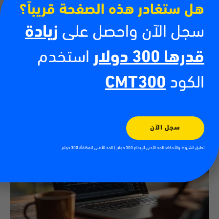
هل ستغادر هذه الصفحة قريباً؟
سجل الآن واحصل على
زيادة
كيفية تداول العملات الرقمية
قدرها 300 دولار
استخدم
13/07/2026
أدى صعود العملات الرقمية إلى خلق فرص جديدة للأفراد الراغبين في المشاركة
الكود
CMT300
في الأسواق المالية العالمية. فمن البيتكوين والإيثيريوم إلى آلاف العملات
الرقمية الأخرى، أصبح
اقرأ أكثر
سجل الآن
تطبق الشروط والأحكام: الحد الأدنى للإيداع 300 دولار | الحد الأعلى للمكافأة 300 دولار