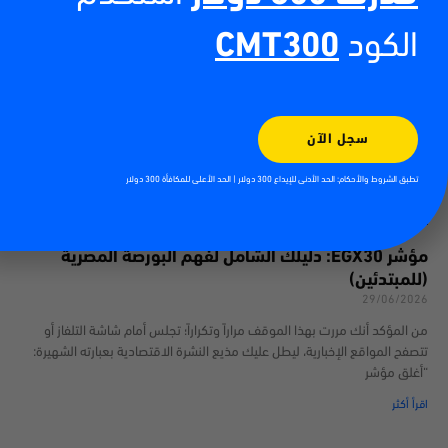
الكود
CMT300
سجل الآن
تطبق الشروط والأحكام: الحد الأدنى للإيداع 300 دولار | الحد الأعلى للمكافأة 300 دولار
مؤشر EGX30: دليلك الشامل لفهم البورصة المصرية
(للمبتدئين)
29/06/2026
من المؤكد أنك مررت بهذا الموقف مراراً وتكراراً؛ تجلس أمام شاشة التلفاز أو
تتصفح المواقع الإخبارية، ليطل عليك مذيع النشرة الاقتصادية بعبارته الشهيرة:
“أغلق مؤشر
اقرأ أكثر