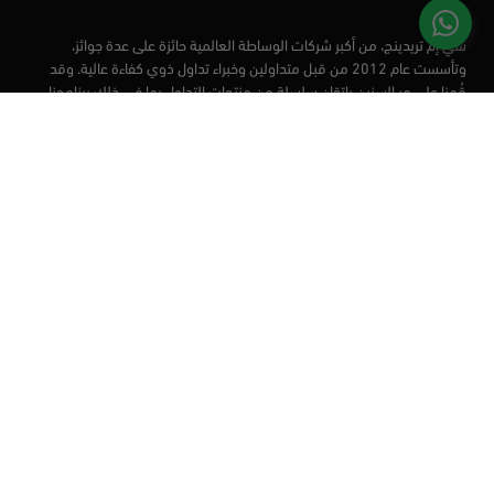
سي إم تريدينج، من أكبر شركات الوساطة العالمية حائزة على عدة جوائز،
وتأسست عام 2012 من قبل متداولين وخبراء تداول ذوي كفاءة عالية. وقد
قُمنا على مر السنين بإتقان سلسلة من منتجات التداول بما في ذلك برنامجنا
التعليمي، من أجل تزويد المتداولين لدينا بأفضل الأدوات في السوق.
الأسواق
أدوات التداول
منصات التداول
التعليم
من نحن
العملاء