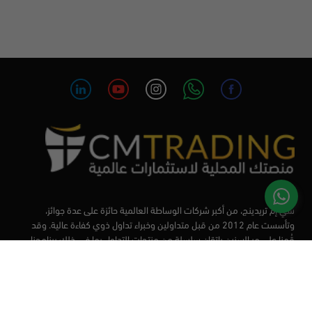
سي إم تريدينج، من أكبر شركات الوساطة العالمية حائزة على عدة جوائز،
وتأسست عام 2012 من قبل متداولين وخبراء تداول ذوي كفاءة عالية. وقد
قُمنا على مر السنين بإتقان سلسلة من منتجات التداول بما في ذلك برنامجنا
التعليمي، من أجل تزويد المتداولين لدينا بأفضل الأدوات في السوق.
الأسواق