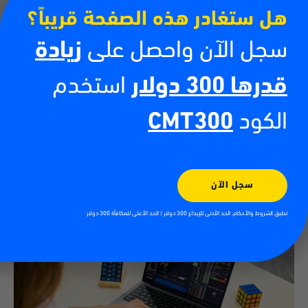
هل ستغادر هذه الصفحة قريباً؟
سجل الآن واحصل على
زيادة
قدرها 300 دولار
استخدم
تداول العملات الرقمية للمبتدئين
الكود
CMT300
13/07/2026
أحدثت العملات الرقمية ثورة في المشهد المالي، جاذبةً ملايين المتداولين
والمستثمرين حول العالم. ومع استمرار ازدياد شعبية الأصول الرقمية مثل
بيتكوين وإيثيريوم، يتزايد إقبال الناس
سجل الآن
اقرأ أكثر
تطبق الشروط والأحكام: الحد الأدنى للإيداع 300 دولار | الحد الأعلى للمكافأة 300 دولار