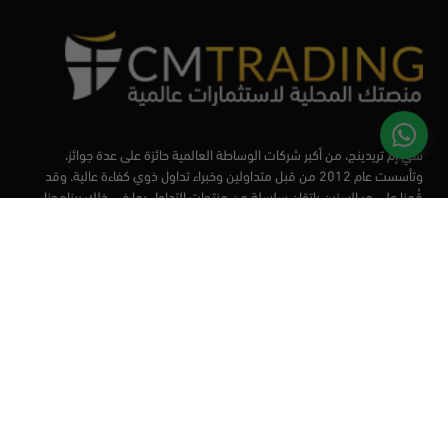
سي إم تريدينج، من أكبر شركات الوساطة العالمية حائزة على عدة جوائز،
وتأسست عام 2012 من قبل متداولين وخبراء تداول ذوي كفاءة عالية. وقد
قُمنا على مر السنين بإتقان سلسلة من منتجات التداول بما في ذلك برنامجنا
التعليمي، من أجل تزويد المتداولين لدينا بأفضل الأدوات في السوق.
الأسواق
أدوات التداول
منصات التداول
التعليم