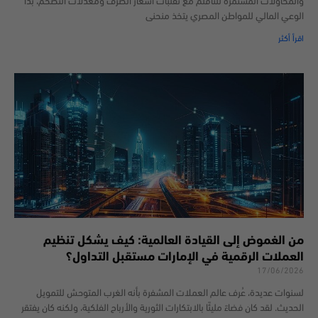
والمحاولات المستمرة للتأقلم مع تقلبات أسعار الصرف ومعدلات التضخم، بدأ
الوعي المالي للمواطن المصري يتخذ منحنى
اقرأ أكثر
من الغموض إلى القيادة العالمية: كيف يشكل تنظيم
العملات الرقمية في الإمارات مستقبل التداول؟
17/06/2026
لسنوات عديدة، عُرف عالم العملات المشفرة بأنه الغرب المتوحش للتمويل
الحديث. لقد كان فضاءً مليئًا بالابتكارات الثورية والأرباح الفلكية، ولكنه كان يفتقر