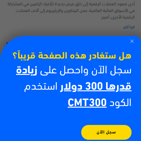
أدى صعود العملات الرقمية إلى خلق فرص جديدة للأفراد الراغبين في المشاركة
في الأسواق المالية العالمية. فمن البيتكوين والإيثيريوم إلى آلاف العملات
الرقمية الأخرى، أصبح
اقرأ أكثر
هل ستغادر هذه الصفحة قريباً؟
سجل الآن واحصل على
زيادة
قدرها 300 دولار
استخدم
الكود
CMT300
مؤشر EGX30: دليلك الشامل لفهم البورصة المصرية
(للمبتدئين)
29/06/2026
سجل الآن
من المؤكد أنك مررت بهذا الموقف مراراً وتكراراً؛ تجلس أمام شاشة التلفاز أو