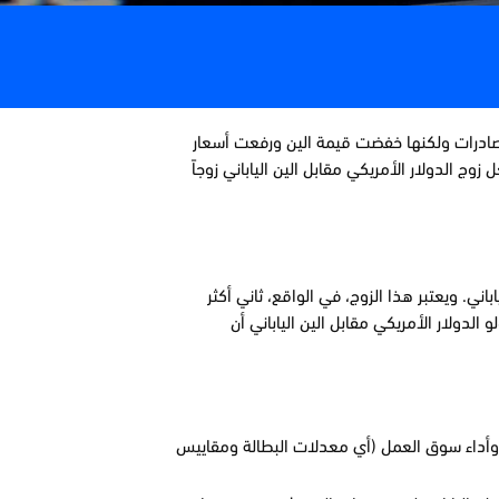
ز الصادرات ولكنها خفضت قيمة الين ورفعت أسعار
وج الدولار الأمريكي مقابل الين الياباني زوجاً
ني. ويعتبر هذا الزوج، في الواقع، ثاني أكثر
تع بحجم تداول يومي يزيد عن 800 مليار دولار. لذلك، سيجد متداولو الدولار الأمريكي مقابل الين الياباني أن
ي وأداء سوق العمل (أي معدلات البطالة ومقاييس