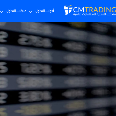
أدوات التداول
منصّات التداول