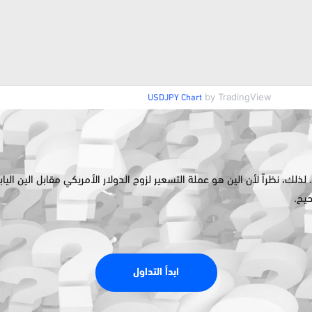
by TradingView
USDJPY Chart
.
لذلك،
نظرا
لأن الين هو عملة التسعير لزوج الدولار الأمريكي
مقابل
الين
الياب
حيح.
ابدأ التداول