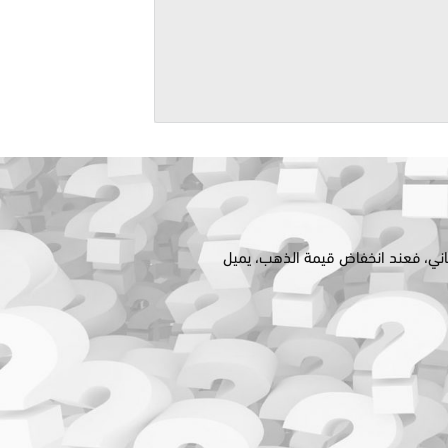
اني،
فعند انخفاض قيمة
الذهب،
يميل