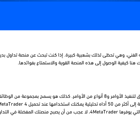
تداول وتحليله الفني، وهي تحظى لذلك بشعبية كبيرة. إذا كنت تبحث عن منصة تدا
منصة 4 (MT4) MetaTrader هي نظام تداول قوي للغاية، يسمح بثلاث طرق لتنفيذ الأوامر و8 أنواع من الأوامر. كذلك 
ول مع سي إم تريدينج.