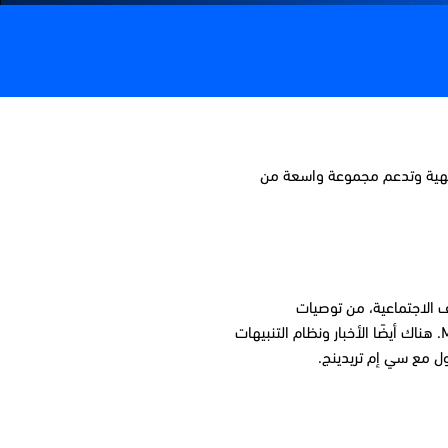
ول بديهية وتدعم مجموعة واسعة من
هو يسمح بمجموعة من الوظائف الاجتماعية، من توصيات
التداول التداول إلى التداول عبر الخوارزميات والتقارير الإخبارية المالية، بالإضافة إلى أكثر من 50 أداه تحليلية يمكنك استخدامها عند تحميل 4 MetaTrader. هناك أيضًا الأخبار ونظام التنبيهات