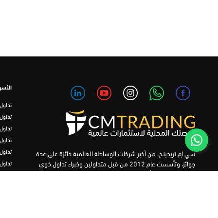
الأسو
تداول
تداول
تداول FD
تداول
تداول
سي إم تريدينج، من أكبر شركات الوساطة العالمية حائزة على عدة
جوائز، وتأسست عام 2012 من قبل متداولين وخبراء تداول ذوي
تداول
كفاءة عالية. وقد قُمنا على مر السنين بإتقان سلسلة من منتجات
العمل
التداول بما في ذلك برنامجنا التعليمي، من أجل تزويد المتداولين لدينا
التداو
بأفضل الأدوات في السوق.