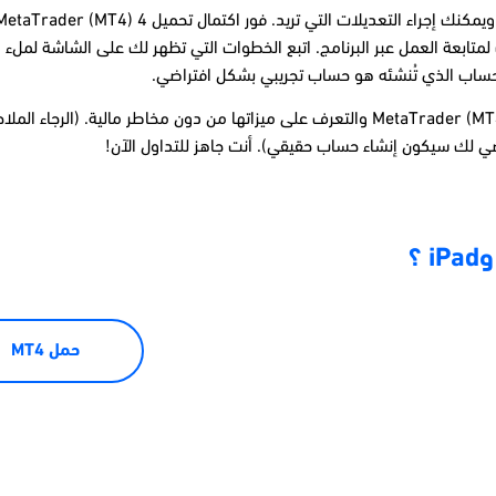
ابعة العمل عبر البرنامج. اتبع الخطوات التي تظهر لك على الشاشة لملء ال
.الحساب الذي تُنشئه هو حساب تجريبي بشكل افتراضي.
الحساب التجريبي هو الحساب الذي يمكنك من خلاله التدرب على منصة 4 MetaTrader (MT4) والتعرف على ميزاتها م
ضي لك سيكون إنشاء حساب حقيقي). أنت جاهز للتداول الآن!
حمل MT4