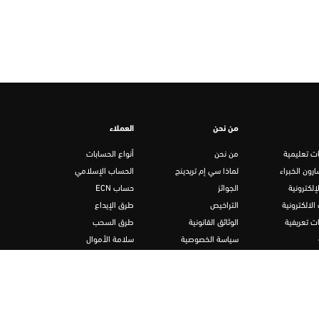
من نحن
العملاء
ت تعليمية
من نحن
أنواع الحسابات
رون الخبراء
لماذا سي إم تريدينج
الحساب الإسلامي
إلكترونية
الجوائز
حساب ECN
الالكترونية
التراخيص
طرق الإيداع
ت تعريفية
الوثائق القانونية
طرق السحب
سياسة الخصوصية
سلامة الأموال
تداول
الشركاء
الإنصاف في التعامل
برنامج الشركاء المسوّقين
إشعار الكشف عن المخاطر
اتصل بنا
الأسئلة الشائعة