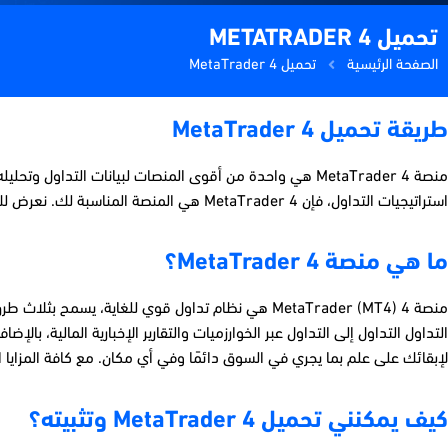
تحميل 4 METATRADER
الصفحة الرئيسية
تحميل 4 MetaTrader
طريقة تحميل 4 MetaTrader
منصة 4 MetaTrader هي واحدة من أقوى المنصات لبيانات ال
استراتيجيات التداول، فإن 4 MetaTrader هي المنصة المناسبة لك. نعرض لك هنا كيفية الوصول إلى هذه المنصة القوية والاستمتاع بفوائدها.
ما هي منصة 4 MetaTrader؟
لإبقائك على علم بما يجري في السوق دائمًا وفي أي مكان. مع كافة المزايا التي يوفرها 4MetaTrader، لا عجب من أن يصبح منصتك المفضلة في التدا
كيف يمكنني تحميل 4 MetaTrader وتثبيته؟