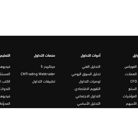
اق
أدوات التداول
منصات التداول
التعليم
 الفوركس
التحليل الفني
ميتاتريدر 5
فيديوها
 العملات
تحليل السوق اليومي
CMTrading Webtrader
المستشا
C
توصيات التداول
تطبيقات التداول
الكتب ال
 السلع
التقويم الاقتصادي
الندوات 
 المؤشرات
التداول الاجتماعي
فيديوها
 الأسهم
التحليل الأساسي
المدوّنة
ات المشفرة
الحاسبات
نصائح ال
ل عبر الانترنت