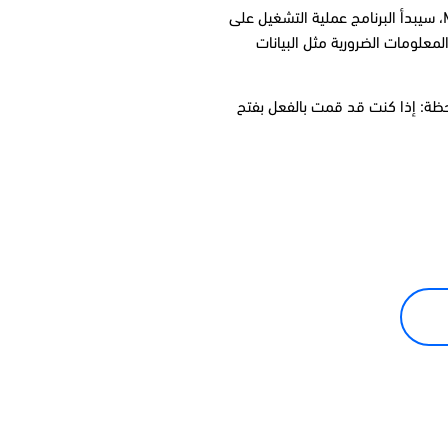
عندما تظهر اتفاقية الترخيص، الرجاء نقر زر (التالي) في النوافذ التي تظهر لك، ويمكنك إجراء التعديلات التي تريد. فور اكتمال تحميل 4 MetaTrader (MT4)، سيبدأ البرنامج عملية التشغيل على
معلومات الضرورية مثل البيانات
ن دون مخاطر مالية. (الرجاء الملاحظة: إذا كنت قد قمت بالفعل بفتح