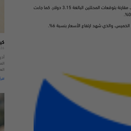
وفقاً لتقرير أرباح نتفليكس للربع الثاني، ربحت الشركة 2.97 دولار للسهم، مقارنة بتوقعات المحللين البالغة 3.15 دولار. كما جاءت
.
كي
026
أدى
الم
الع
اقرأ