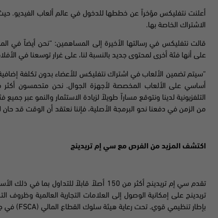
أعلنت نتفليكس مؤخراً عن خططها للدخول في عالم ألعاب الفيديو. حيث
الاشتراك الخاصة بها
.
قالت نتفليكس في رسالتها الأخيرة إلى المساهمين: “نحن أيضاً في الم
على أنها فئة أخرى لمحتوى جديد بالنسبة لنا، على غرار توسعنا في الأفلا
“سيتم تضمين الألعاب في اشتراك نتفليكس للأعضاء بدون تكلفة إضافية 
أساسي على الألعاب المخصصة لأجهزة الجوال. نحن متحمسون أكث
التلفزيونية لدينا ونتوقع مساراً طويلاً لزيادة الاستثمار والنمو عبر جميع ف
من الزمن في دفعنا نحو البرمجة الأصلية، فإننا نعتقد أن الوقت قد حان لم
اكتشف المزيد من الفرص مع سي إم تريدينج
تقدم سي إم تريدينج أكثر من 150 أصلاً قابلاً لل
تريدينج على إمكانية الوصول إلى العلامات التجارية العالمية وظروف الت
بإطار تنظيمي قوي. تحت رعاية هيئة سلوك القطاع المالي (
FSCA
) في جن