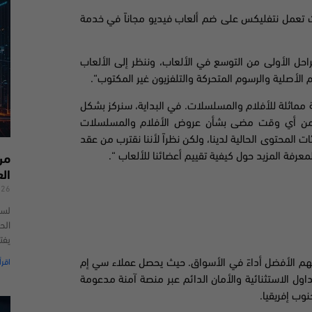
تعمل
نتفليكس
على ضم ألعاب فيديو مجاناً
في خدمة
راحل الأولى من التوسع في الألعاب،
وننظر إلى الألعاب
م الأصلية والرسوم المتحركة والتلفزيون غير المكتوب
“.
مماثلة للأفلام والمسلسلات. في البداية، سنركز بشكل
ر من أي وقت مضى بشأن عروض الأفلام والمسلسلات
ئات المحتوى الحالية لدينا، ولكن نظراً لأننا نقترب من عقد
عرفة المزيد حول كيفية تقييم أعضائنا للألعاب “.
من
ال
026
لسن
الحد
يفت
تداول بما في ذلك الأسهم الأفضل أداءً في الأسواق. حيث يحصل عملاء سي إم
اقرأ
داول الاستثنائية والأمان الدائم عبر منصة آمنة مدعومة
وب إفريقيا.