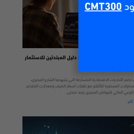
ود
CMT300
داول عبر الإنترنت في مصر: دليل المبتدئين للاستثمار
29/06/2
خضم التحديات الاقتصادية المتسارعة التي يشهدها الشارع المصري،
محاولات المستمرة للتأقلم مع تقلبات أسعار الصرف ومعدلات التضخم،
 الوعي المالي للمواطن المصري يتخذ منحنى
 أكثر