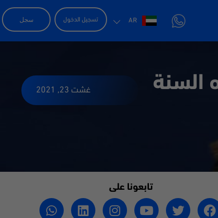
سجل
تسجيل الدخول
AR
 السنة
غشت 23, 2021
تابعونا على