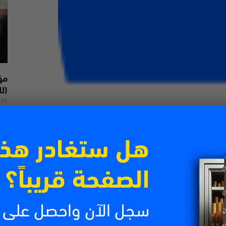
(لل
026
من 
تتص
الش
هل ستغادر هذ
اقرأ
الصفحة قريباً؟
سجل الآن واحصل على