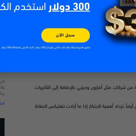
300 دولار
استخدم الك
سجل الآن
تطبق الشروط والأحكام: الحد الأدنى للإيداع 300 دولار | الحد الأعلى للمكافأة 300 دولار
الت
| 2026
026
في 
 من شركات مثل أمازون وديزني بالإضافة إلى التأخيرات
وال
بدأ
اقرأ
أيضاً، تزداد أهمية الابتكار إذا ما أرادت نتفليكس الحفاظ