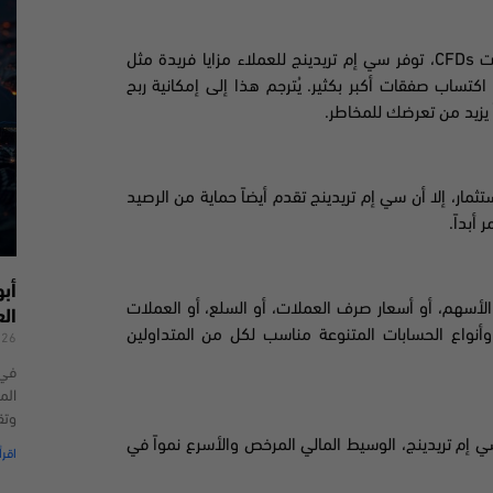
ات
CFDs
، توفر سي إم تريدينج للعملاء مزايا فريدة مثل
 اكتساب صفقات أكبر بكثير. يُترجم هذا إلى إمكانية ربح
ً يزيد من تعرضك للمخاطر.
مار، إلا أن سي إم تريدينج تقدم أيضاً حماية من الرصيد
أبداً.
أب
الأسهم، أو أسعار صرف العملات، أو السلع، أو العملات
ال
أنواع الحسابات المتنوعة مناسب لكل من المتداولين
026
الم
وتق
سي إم تريدينج، الوسيط المالي المرخص والأسرع نمواً في
اقرأ