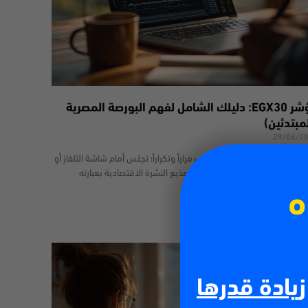
مؤشر EGX30: دليلك الشامل لفهم البورصة المصرية
مبتدئين)
29/06/2
المؤكد أنك مررت بهذا الموقف مراراً وتكراراً؛ تجلس أمام شاشة التلفاز أو
فح المواقع الإخبارية، ليطل عليك مذيع النشرة الاقتصادية بعبارته
هيرة: “أغلق مؤشر
ه
 أكثر
زيادة قدرها