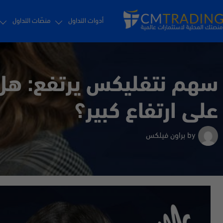
أدوات التداول
منصّات التداول
سهم نتفليكس يرتفع: هل 
على ارتفاع كبير؟
by
براون فيلكس