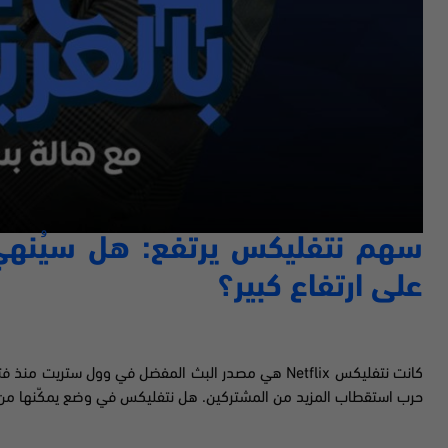
سهم نتفليكس يرتفع: هل سيُنهي
على ارتفاع كبير؟
كانت نتفليكس
Netflix
هي مصدر البث المفضل في وول ستريت منذ فترة ح
حرب استقطاب المزيد من المشتركين. هل نتفليكس في وضع يمكّنها من 