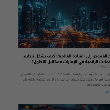
 الغموض إلى القيادة العالمية: كيف يشكل تنظيم
عملات الرقمية في الإمارات مستقبل التداول؟
17/06/2
وات عديدة، عُرف عالم العملات المشفرة بأنه الغرب المتوحش للتمويل
يث. لقد كان فضاءً مليئًا بالابتكارات الثورية والأرباح الفلكية، ولكنه كان
قر في الوقت ذاته
 أكثر