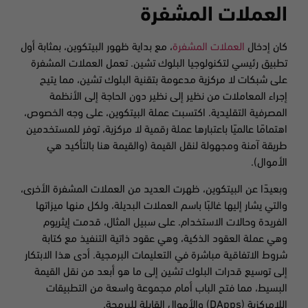
العملات المشفرة
كان إدخال
العملات المشفرة
، مع بداية ظهور البيتكوين، بمثابة أول
تطبيق رئيسي لتكنولوجيا البلوك تشين. تعمل العملات المشفرة
على شبكات لا مركزية مدعومة بتقنية البلوك تشين، مما يتيح
إجراء المعاملات من نظير إلى نظير دون الحاجة إلى الأنظمة
المصرفية التقليدية. اكتسبت عملة البيتكوين، على وجه الخصوص،
اهتمامًا عالميًا باعتبارها عملة رقمية لا مركزية، توفر للمستخدمين
طريقة آمنة ومجهولة لنقل القيمة (والقيمة هنا بالتأكيد هي
الأموال).
وبعيدًا عن البيتكوين، ظهرت العديد من العملات المشفرة الأخرى،
والتي يشار إليها غالبًا باسم العملات البديلة، ولكل منها ميزاتها
الفريدة وحالات الاستخدام. على سبيل المثال، قدمت إيثريوم
وهي عملة العقود الذكية، وهي عقود ذاتية التنفيذ مع كتابة
شروط الاتفاقية مباشرة في التعليمات البرمجية. أدى هذا الابتكار
إلى توسيع قدرات البلوك تشين إلى ما هو أبعد من نقل القيمة
البسيط، مما فتح الباب أمام مجموعة واسعة من التطبيقات
اللامركزية (DApps) والأموال القابلة للبرمجة.