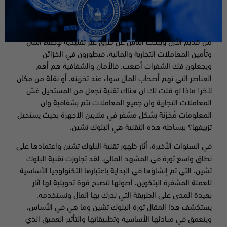
من قديم الأزل ويبحث الناس عن طرق غير تقليدية لإخفاء المال
وتأمين المعاملات التجارية والمالية، فيطورون في الخزائن
ويجعلون فك الشفرات أصعب. فالأمان والشفافية هم أهم
العناصر التي تهم أصحاب المال سواء عند تخزينه، أو نقلة من مكان
لآخر! ماذا لو قلت لك ان هناك تقنية تجعل من المستحيل غش
المعاملات التجارية وان جميع المعاملات تتم بشفافية وان
المعلومات مُخزنة بشكل مشفر في ملايين الأجهزة بحيث يستحيل
تزييفها؟ ببساطة هذه التقنية هي البلوك تشين.
في السنوات الأخيرة، أثار ظهور تقنية البلوك تشين واعتمادها على
نطاق واسع ثورة في المشهد المالي. لقد تجاوزت تقنية البلوك
تشين، التي تم إنشاؤها في البداية باعتبارها التكنولوجيا الأساسية
للعملة المشفرة البتكوين، أصولها لتصبح قوة تحويلية لها آثار
بعيدة المدى على الطريقة التي ندرك بها المال ونستخدمه.
يستكشف هذا المقال ثورة البلوك تشين وما هي في الأساس،
ويتعمق في مبادئها الأساسية وتطبيقاتها والتأثير العميق الذي