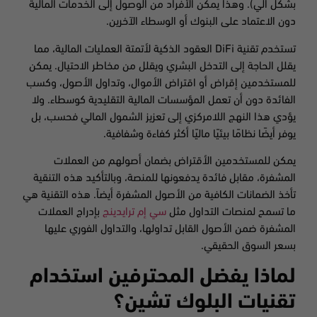
بشكل آلي). وهذا يمكّن الأفراد من الوصول إلى الخدمات المالية
دون الاعتماد على البنوك أو الوسطاء الآخرين.
تستخدم تقنية DiFi العقود الذكية لأتمتة العمليات المالية، مما
يقلل الحاجة إلى التدخل البشري ويقلل من مخاطر الاحتيال. يمكن
للمستخدمين إقراض أو اقتراض الأموال، وتداول الأصول، وكسب
الفائدة دون أن تعمل المؤسسات المالية التقليدية كوسطاء. ولا
يؤدي هذا النهج اللامركزي إلى تعزيز الشمول المالي فحسب، بل
يوفر أيضًا نظامًا بيئيًا ماليًا أكثر كفاءة وشفافية.
يمكن للمستخدمين الأقتراض بضمان أصولهم من العملات
المشفرة، مقابل فائدة يدفعونها للمنصة، وبالتأكيد هذه التنقية
تأخذ الضمانات الكافية من الأصول المشفرة أيضاً. هذه التقنية هي
ما تسمح لمنصات التداول مثل
سي إم ترايدينج
بإدراج العملات
المشفرة ضمن الأصول القابل تداولها، والتداول الفوري عليها
بسعر السوق الحقيقي.
لماذا يفضل المحترفين استخدام
تقنيات البلوك تشين؟