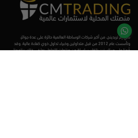
سي إم تريدينج، من أكبر شركات الوساطة العالمية حائزة على عدة جوائز،
وتأسست عام 2012 من قبل متداولين وخبراء تداول ذوي كفاءة عالية. وقد
قُمنا على مر السنين بإتقان سلسلة من منتجات التداول بما في ذلك برنامجنا
التعليمي، من أجل تزويد المتداولين لدينا بأفضل الأدوات في السوق.
الأسواق
أدوات التداول
منصات التداول
التعليم
من نحن