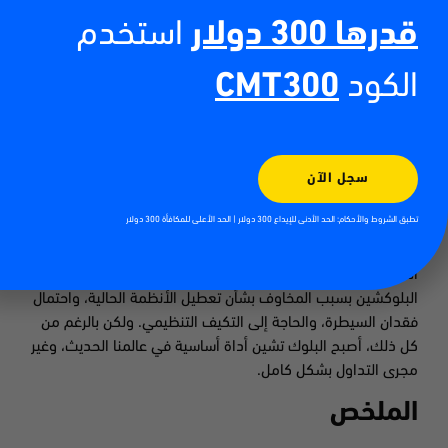
بالتأكيد لا تخلو أي تقنية او آلية من التحديات وبعض العراقيل،
قدرها 300 دولار
استخدم
فمثلا تقنية البلوك تشين تعمل على اجهزة وتتطلب الكثير من
الطاقة لتشغيلها، بما يجعل بعض الدول تصنفها انها غير صديقة
الكود
CMT300
للبيئة. غير ان المشهد التنظيمي غير الواضح والمحيط بتقنيات
البلوك تشين، والتي تجعل حتى مخترع هذه التقنية مجهول، قد
يربك الكثير من المؤسسات بشأن استخدام هذه التقنية.
واحدة من اهم التحديات من وجهة نظر المحليين هي جهل
سجل الآن
المستخدمين بطبيعة البلوك تشين، فالمجهول دائماً غير مستخدم
تطبق الشروط والأحكام: الحد الأدنى للإيداع 300 دولار | الحد الأعلى للمكافأة 300 دولار
حتى وان كان الأفضل، لذا ينصح الخبراء بمحاولة زيادة وعي
المستخدمين بخصوص هذه التقنيات الحديثة. وبالتأكيد قد تقاوم
المؤسسات المالية التقليدية والهيئات التنظيمية اعتماد تقنية
البلوكشين بسبب المخاوف بشأن تعطيل الأنظمة الحالية، واحتمال
فقدان السيطرة، والحاجة إلى التكيف التنظيمي. ولكن بالرغم من
كل ذلك، أصبح البلوك تشين أداة أساسية في عالمنا الحديث، وغير
مجرى التداول بشكل كامل.
الملخص