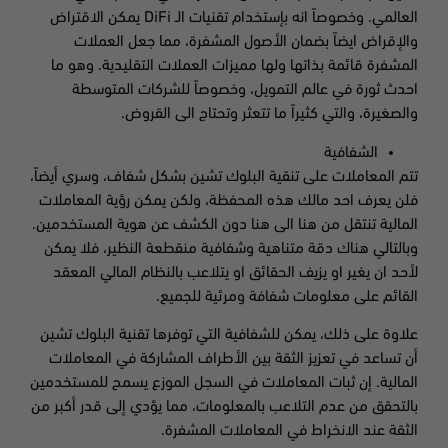
العالمي. وخصوصاً انه بإستخدام تقنيات الـ DiFi يمكن الاقتراض
والإقراض ايضاً بضمان الأصول المشفرة، مما جعل العملات
المشفرة قائمة بذاتها ولها مميزات العملات التقليدية. وهو ما
احدث ثورة في عالم التمويل، وخصوصاً للشركات المتوسطة
والصغيرة، والتي كثيراً ما تتعثر وتحتاج الى القروض.
الشفافية
تتم المعاملات على تنقية البلوك تشين بشكل شفاف، وسري أيضاً،
فلن يعرف احد مالك هذه المحفظة، ولكن يمكن رؤية المعاملات
المالية تنتقل من هنا الى هنا دون الكشف عن هوية المستخدمين.
وبالتالي هناك دقة متناهية وشفافية منقطعة النظير، فلا يمكن
لأحد ان يغير او يزيف الحقائق او يتلاعب بالنظام المالي المعقد
القائم على معلومات شفافة ومرئية للجميع.
علاوة على ذلك، يمكن للشفافية التي توفرها تقنية البلوك تشين
أن تساعد في تعزيز الثقة بين الأطراف المشاركة في المعاملات
المالية. إن ثبات المعاملات في السجل الموزع يسمح للمستخدمين
بالتحقق من عدم التلاعب بالمعلومات، مما يؤدي إلى قدر أكبر من
الثقة عند الانخراط في المعاملات المشفرة.