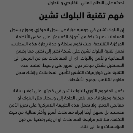
تحدثه على النظام المالي التقليدي والتداول.
فهم تقنية البلوك تشين
إن البلوك تشين في جوهره عبارة عن سجل لامركزي وموزع يسجل
المعاملات عبر شبكة من أجهزة الكمبيوتر. على عكس الأنظمة
المركزية التقليدية، حيث تقوم سلطة واحدة بإدارة هذه السجلات،
تعمل تقنية البلوك تشين على شبكة نظير إلى نظير، مما يضمن
الشفافية والأمن والثبات. اي ان المعاملات تتم من المرسل الى
المستقبل بشكل مباشر دون المرور على وسيط. تعتمد هذه
التقنية على خوارزميات التشفير لتأمين المعاملات وإنشاء سجل
مقاوم للتلاعب بجميع الأنشطة.
يكمن المفهوم الثوري للبلوك تشين في قدرتها على توفير بيئة لا
مركزية وموثوقة، مما يلغي الحاجة إلى وسطاء مثل البنوك أو
معالجي الدفع. ولا تعمل هذه الطبيعة اللامركزية على تعزيز الأمن
فحسب، بل تسهل أيضًا إجراء معاملات أسرع وأكثر فعالية من حيث
التكلفة. فلا تتم مراجعة المعاملات او ان يتم رفضها من قبل
المؤسسات وما الى ذلك.