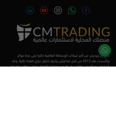
سي إم تريدينج، من أكبر شركات الوساطة العالمية حائزة على عدة جوائز،
وتأسست عام 2012 من قبل متداولين وخبراء تداول ذوي كفاءة عالية. وقد
قُمنا على مر السنين بإتقان سلسلة من منتجات التداول بما في ذلك برنامجنا
التعليمي، من أجل تزويد المتداولين لدينا بأفضل الأدوات في السوق.
الأسواق
أدوات التداول
منصات التداول