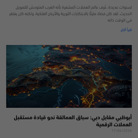
لسنوات عديدة، عُرف عالم العملات المشفرة بأنه الغرب المتوحش للتمويل
الحديث. لقد كان فضاءً مليئًا بالابتكارات الثورية والأرباح الفلكية، ولكنه كان يفتقر
في الوقت ذاته
اقرأ أكثر
أبوظبي مقابل دبي: سباق العمالقة نحو قيادة مستقبل
العملات الرقمية
17/06/2026