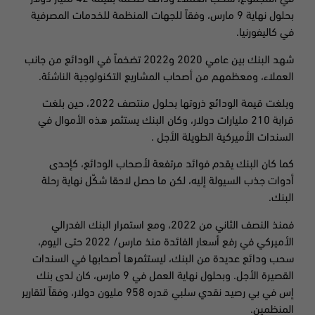
بحلول نهاية 9 مارس، وفقاً
للجهات المنظمة للخدمات المصرفية
في كاليفورنيا
.
شهد البنك بين عامي 2020 و2022 تضخماً في الودائع من جانب
العملاء، ومعظمهم من أصحاب المشاريع التكنولوجية الناشئة
.
وبلغت قيمة الودائع ذروتها بحلول منتصف 2022، حين بلغت
قرابة 210 مليارات دولار، وكان البنك يستثمر هذه الأموال في
السندات الأميركية الطويلة الأجل
.
كما كان البنك يقدم فوائد مرتفعة لأصحاب الودائع، كإحدى
أدوات جذب السيولة إليه، لكن ما حصل لاحقا شكّل نهاية رحلة
البنك
.
فمنذ النصف الثاني من
2022
، ومع استمرار البنك الفدرالي
الأميركي في رفع أسعار الفائدة منذ مارس/
2022
حتى اليوم،
سحب ودائع عديدة من البنك، ليستثمرها أصحابها في السندات
القصيرة الأجل
.
وبحلول نهاية العمل في
9
مارس، كان لدى بنك
إس في بي رصيد نقدي سلبي قدره
958
مليون دولار، وفقاً لتقارير
المنظمين.