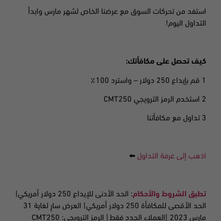
استفد من تحركات السوق مع عرضنا الخاص لشهر مارس وابدأ
التداول اليوم!
كيف تحصل على مكافأتك:
1 قم بإيداع 250 دولار –
واسترد 100٪
2 استخدم الرمز الترويجي CMT250
3 تداول مع مكافأتنا
اذهب إلى غرفة التداول
⬅️
تطبق الشروط والأحكام
:
الحد الأدنى للإيداع 250 دولار أمريكي|
الحد الأقصى للمكافأة 2
50 دولار أمريكي| العرض سارٍ لغاية 31
مارس
2023 |
العملاء الجدد فقط
| الرمز الترويجي: CMT250