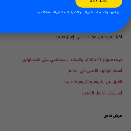
سجل الآن
فوق المستوى الرئيسي 1900 دولار
.
تطبق الشروط والأحكام: الحد الأدنى للإيداع 300 دولار | الحد الأعلى للمكافأة 300 دولار
اقرأ المزيد من مقالات سي إم تريدينج
:
كيف سيؤثر
ChatGPT
والذكاء الاصطناعي على المتداولين
أسعار الوقود الأغلى في العالم
الفرق بين ايثريوم
وايثريوم كلاسيك
أساسيات تداول الذهب
عرض خاص