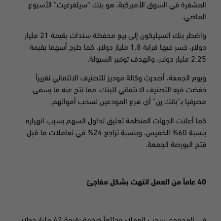
المشفرة في السوق الأميركية، هو بنك “سيلفرغيت” الأسبوع
الماضي
.
واضطر بنك السيليكون إلى بيع محفظة سندات بقيمة 21 مليار
دولار، خسر فيها قرابة 1.8 مليار دولار، كما طرح أسهما بقيمة
2.25 مليار دولار، والهدف توفير السيولة
.
ويوم الجمعة، أصدرت وكالة موديز للتصنيف الائتماني تقريراً
خفضت فيه التصنيف الائتماني للبنك، مما نتج عنه ما يسمى
مصرفيا بـ”بانك رن
”
أي هرع المودعين لسحب أموالهم
.
كما أعلنت الجهات المنظمة تعليق تداول السهم بسبب انهياره
بنسبة 60% الخميس، وبنسبة تراجع 24% في تعاملات ما قبل
فتح البورصة الجمعة
.
40 عاماً من العمل انتهت
بشكل مفاجئ
في المجموع، سحب العملاء ودائعاً ضخمة بقيمة 42 مليار دولار