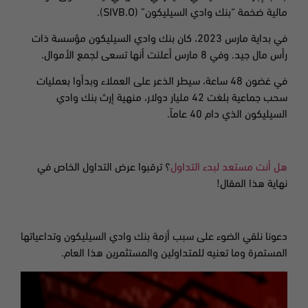
مالية ضخمة “بنك وادي السيليكون” (
SIVB.O).
في بداية مارس
2023،
كان بنك وادي السيليكون مؤسسة ذات
رأس مال جيد. وفي 8
مارس
أعلنت أنها تسعى لجمع الأموال
.
في غضون 48 ساعة، سيطر الذعر على العملاء وبدأوا بعمليات
سحب جماعية بلغت 42 مليار دولار، منهية إرث بنك وادي
السيليكون الذي دام 40 عاماً
.
هل أنت مستعد لبدء التداول
؟ ترقبوا عرض التداول الخاص في
نهاية هذا المقال!
دعونا نلقي الضوء على سبب أزمة بنك وادي السيليكون وتداعياتها
المستمرة وما تعنيه للمتداولين والمستثمرين هذا العام.