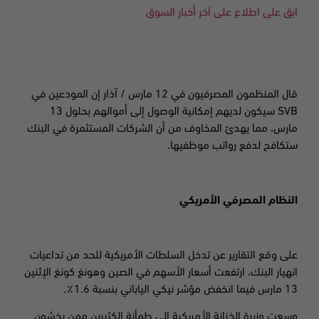
ابق على اطلاع على آخر أخبار السوق
قال المنظمون المصرفيون في 12 مارس / آذار إن المودعين في
SVB
سيكون لديهم إمكانية الوصول إلى أموالهم بحلول 13
مارس، مما يهدئ المخاوف من أن الشركات المستثمرة في البنك
ستكافح لدفع رواتب موظفيها
.
النظام المصرفي الأمريكي
على وقع التقارير عن تدخل السلطات الأمريكية للحد من تداعيات
انهيار البنك، ارتفعت أسعار الأسهم في الصين وهونغ كونغ الإثنين
13 م
ارس فيما انخفض مؤشر نيكي الياباني بنسبة 1.6٪
.
وسعت وزيرة الخزانة الأمريكية إلى طمأنة الكثيرين ممن يخشون