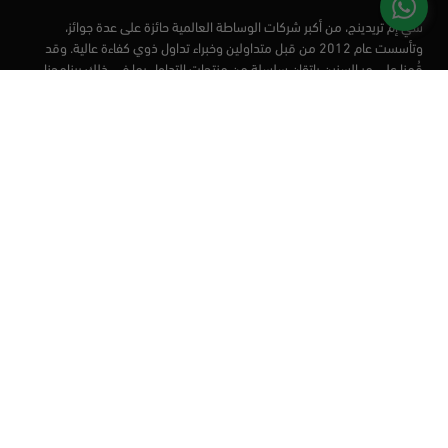
سي إم تريدينج، من أكبر شركات الوساطة العالمية حائزة على عدة جوائز،
وتأسست عام 2012 من قبل متداولين وخبراء تداول ذوي كفاءة عالية. وقد
قُمنا على مر السنين بإتقان سلسلة من منتجات التداول بما في ذلك برنامجنا
التعليمي، من أجل تزويد المتداولين لدينا بأفضل الأدوات في السوق.
الأسواق
أدوات التداول
منصات التداول
التعليم
من نحن
العملاء