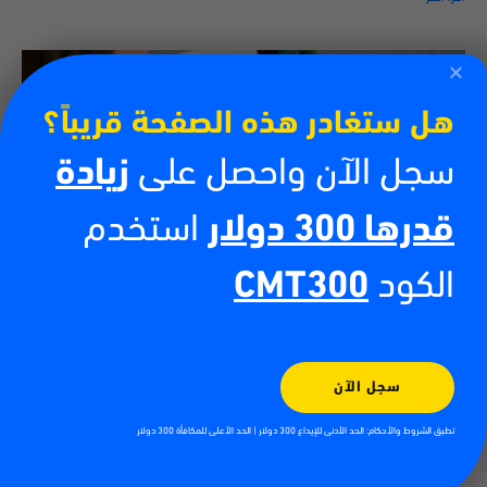
هل ستغادر هذه الصفحة قريباً؟
سجل الآن واحصل على
زيادة
قدرها 300 دولار
استخدم
الكود
CMT300
كيفية تداول العملات الرقمية
13/07/2026
أدى صعود العملات الرقمية إلى خلق فرص جديدة للأفراد الراغبين في المشاركة
في الأسواق المالية العالمية. فمن البيتكوين والإيثيريوم إلى آلاف العملات
سجل الآن
الرقمية الأخرى، أصبح
تطبق الشروط والأحكام: الحد الأدنى للإيداع 300 دولار | الحد الأعلى للمكافأة 300 دولار
اقرأ أكثر