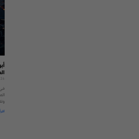
أب
ال
026
الم
وتق
اقرأ