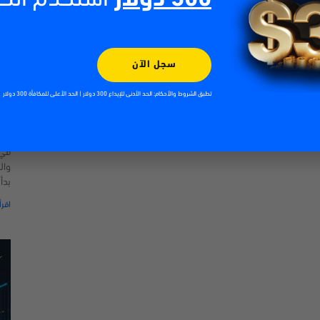
سجل الآن
تطبق الشروط والأحكام: الحد الأدنى للإيداع 300 دولار | الحد الأعلى للمكافأة 300 دولار
الت
| 2026
026
في 
وال
بدأ
اقرأ