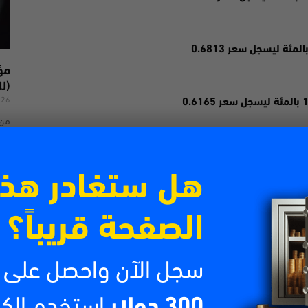
(لل
026
من 
تتص
الش
Email
WhatsApp
اقرأ
هل ستغادر هذ
التالي
أخبار الصباح ليوم الثلاثاء 19/7/2022
الصفحة قريباً؟
سجل الآن واحصل على
300 دولار
استخدم الك