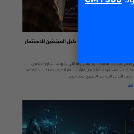
داول عبر الإنترنت في مصر: دليل المبتدئين للاستثمار
29/06/2
خضم التحديات الاقتصادية المتسارعة التي يشهدها الشارع المصري،
محاولات المستمرة للتأقلم مع تقلبات أسعار الصرف ومعدلات التضخم،
 الوعي المالي للمواطن المصري يتخذ منحنى
 أكثر