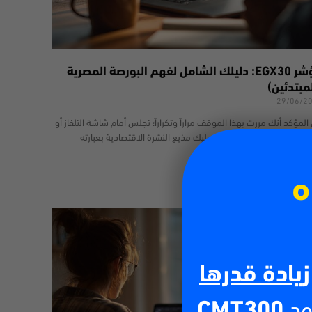
مؤشر EGX30: دليلك الشامل لفهم البورصة المصرية
مبتدئين)
29/06/2
المؤكد أنك مررت بهذا الموقف مراراً وتكراراً؛ تجلس أمام شاشة التلفاز أو
فح المواقع الإخبارية، ليطل عليك مذيع النشرة الاقتصادية بعبارته
هيرة: “أغلق مؤشر
 أكثر
ه
زيادة قدرها
ود
CMT300