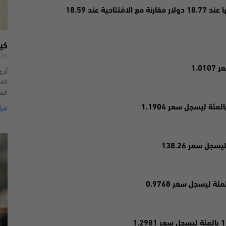
كي
026
أدى
الم
الع
اقرأ