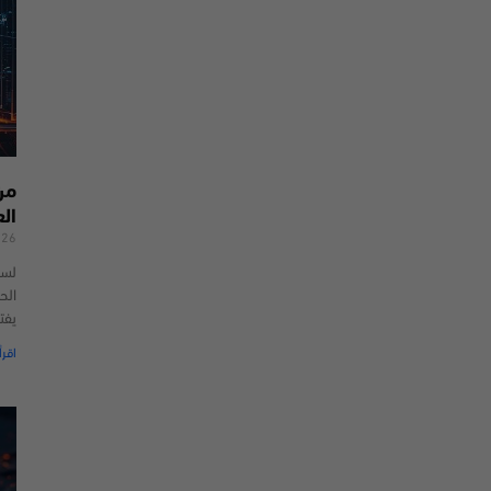
من
ال
026
لسن
الحد
يفت
اقرأ